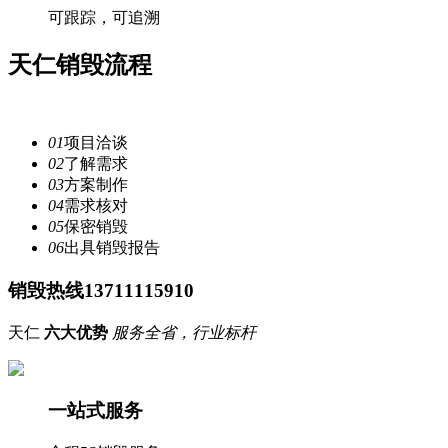
可跟踪，可追溯
天仁
销毁流程
注重每一个细节，提供安全
服务
01
项目洽谈
02
了解需求
03
方案制作
04
需求核对
05
保密销毁
06
出具销毁报告
销毁热线13711115910
天仁
六大优势
服务全省，行业标杆
一站式服务