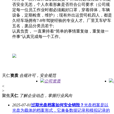
否安全无恙，个人衣着形象是否符合公司要求（公司规
定每一位员工作业时都必须戴好口罩，穿着得体，车辆
设备，定期检查，维护）; 现有外出运货司机四人，都是
久经车场拥有7-8年驾驶经验的专业人才。厂里叉车铲车
五名，废品分类员若干;
认真负责， 一直秉持着“简单的事情重复做，重复做一
件事”认真完成每一个工作。
天仁
资质
合规许可，安全规范
公司资质
<
>
聚焦
天仁
了解企业动态，掌握行业风向
2025-07-01
过期光盘档案如何安全销毁？
光盘档案是以
光盘为载体的档案形式，它兼备数据记录和模拟记录的