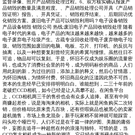
监督录像、照片产品销毁处理过程。6、双方核实确认报废产
品销毁的数量及满意程度。、产品销毁处理公司开具《产品销
毁证明》报告。、开具凭证。、销毁程序结束。、后期回访优
化销毁方案。废旧电子产品可以销毁利用吗？电子设备销毁
产品设备销毁 销毁公司 热线:废旧电子产品回收销毁处理 随着
电子时代的来临，电子产品的淘汰越来越来越快，越来越多的
电子废弃电子垃圾产生。古疏专业回收处理电子废弃物电子垃
圾。销毁范围如废旧的电脑、电板、芯片、打印机、的反抗与
抽离，以及一种想要复刻曾经完美的希冀与憧憬。虽然往日不
可追，物品却可以复刻。于是，怀旧不仅成为娱乐圈的流量密
码，也成为了消费社会里的符号，成为明码标价的商品，人们
用此刻的新，为过往的旧，添加上新的释义，然后心甘情愿，
为怀旧掏钱，为情怀付费。怀旧商品化的泛滥因此势不可挡，
资本的生意经早已安排得明明白白。谁能想到，二三十年前的
老破烂CCD相机，如今已经是让人高攀不起。在闲鱼平台
上，CCD相机两三千的售价也会有众多人追捧。甚至有中间
商赚起差价，说是海淘来的相机，实际上就是闲鱼购买二次转
销，但价格却比原来贵几百块，还有些瑕疵品也被黑心的卖家
趁机抛售，市场上鱼龙混杂，新手玩家稍不留神就可能踩雷，
闷头吃个哑巴亏。人们不过是在千篇一律的P图、美颜的庸俗
中，妄图去追寻一种超然在外的浪漫与独特。可惜的是，当
CCD复古相机成为一种新的潮流，它已经在逐渐褪去怀旧为