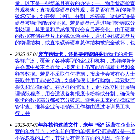
量。以下是一些简单且有效的办法：一、物质状态检查
外观检查：直接观察硬盘的外观，看是否有显著的物理
破坏痕迹，如开裂、冲孔、分割、粉碎等。这些痕迹是
硬盘被物理销毁的证据。若是硬盘已通过物理粉碎或分
割处理，其重量和质感很可能会有显著变化。由于硬盘
的数据存储在盘片上的磁体涂层中，通过冲孔破坏盘片
的物理结构，或直接碾碎硬盘总体结构被完全破坏，包
2025-07-01
废弃购物卡，还是要销毁稳妥
购物卡的发售
客群广泛，覆盖了各种类型的企业和机构，过期购物卡
在仓库中被不当存放，报废卡上仍可能存储着卡号和余
额等数据。若是不采取任何措施，报废卡会被有心人士
获取并用于非法活动，如制作假卡进行购物，导致财产
损失和法律纠纷。在这样的情况下，企业应立即开展物
理销毁程序，用合适设备将报废卡粉粹或分割，确保每
张卡的数据部分都被充分破坏。避免在未来的法律或监
管审查。推荐企业每项销毁工作都由通过培训员工执
行，并
2025-07-01
年终核销这些文件，来年 “轻” 运营
在企业运
营的年终节点，对年前的预约单据进行清理销毁是一项
不容忽视的工作，其背后有着多方面的原因。许多企