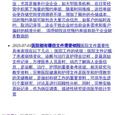
业，尤其是服务行业企业，如大型医美机构，在日常经
营中积累了海量的预约单据。随着时间推移，这些单据
会使存储空间变得拥挤不堪，增加了额外的仓储成本。
旧的预约单据可能包含大量冗余信息，如客户的临时改
约、取消记录等，这会干扰企业对当前业务需求和客户
偏好的精准分析。 清理销毁这些预约单据有助于企业财
务数据的
2025-07-01
医院都有哪些文件需要销毁
医院文件重要性
具体表现在以下几点： 医院工作的依据：医院文件记载
了患者病情变化、诊断与治疗及护理全过程，是最原始
文件记录，方便医务人员及时、动态了解病人全面信
息，是诊断、治疗、护理的重要参考依据。相关研究与
教学资料：完整医院健康和护理文件是医学和护理教学
的关键教材，是做好科研工作的重要资料，可供学生进
行个案研究、讨论及进行回顾性分析。同时，完整实验
原始记录，也为病症调查、描述性研究提供医学统计学
资