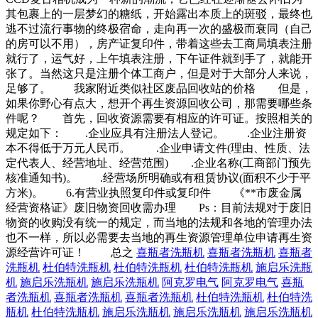
其包裹上的一层梦幻的糖纸，开始露出本质上的斑驳，最终也
逃不过流行事物的终极宿命，走向再一次的盛极而衰同（自己
的房可以不用），房产证复印件，带着这些去工商局填表注册
就行了，运气好，上午填表注册，下午证件就到手了，就能开
张了。当然这只是注册个体工商户，但是对于大部分人来说，
足够了。 我家附近类似社区废品回收站的价格 但是，
如果你野心有点大，想开个再生资源回收公司，那需要哪些条
件呢？ 首先，回收资源需要有相应的许可证。按照相关的
规定如下： .企业应具有注册法人登记。 .企业注册资
本不得低于万元人民币。 .企业申请文件(理由、性质、法
定代表人、经营地址、经营范围) .企业名称(工商部门预先
核准通知书)。 .经营场所明确或有租赁协议(面积不少于平
方米)。 6.有营业执照复印件或复印件 《**市废金属
经营资格证》废旧物资回收需办理 Ps：目前法规对于废旧
物资的收购没有统一的规定，而当地的法规和各地的管理办法
也不一样，所以必需要去当地的再生资源管理单位申请再生资
源经营许可证！ 总之
喜瓶者洗瓶机
喜瓶者洗瓶机
喜瓶者
洗瓶机
杜伯特洗瓶机
杜伯特洗瓶机
杜伯特洗瓶机
施启乐洗瓶
机
施启乐洗瓶机
施启乐洗瓶机
阿克罗电气
阿克罗电气
喜瓶
者洗瓶机
喜瓶者洗瓶机
喜瓶者洗瓶机
杜伯特洗瓶机
杜伯特洗
瓶机
杜伯特洗瓶机
施启乐洗瓶机
施启乐洗瓶机
施启乐洗瓶机