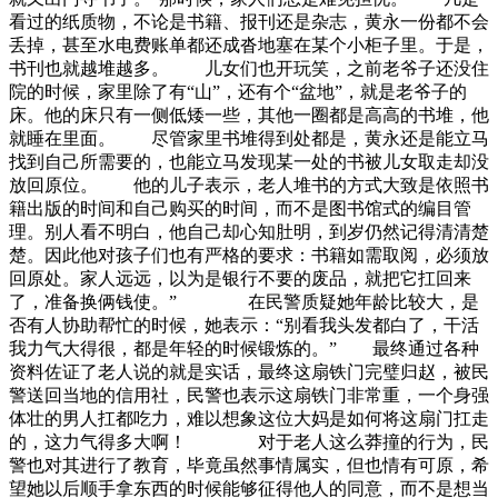
看过的纸质物，不论是书籍、报刊还是杂志，黄永一份都不会
丢掉，甚至水电费账单都还成沓地塞在某个小柜子里。于是，
书刊也就越堆越多。 儿女们也开玩笑，之前老爷子还没住
院的时候，家里除了有“山”，还有个“盆地”，就是老爷子的
床。他的床只有一侧低矮一些，其他一圈都是高高的书堆，他
就睡在里面。 尽管家里书堆得到处都是，黄永还是能立马
找到自己所需要的，也能立马发现某一处的书被儿女取走却没
放回原位。 他的儿子表示，老人堆书的方式大致是依照书
籍出版的时间和自己购买的时间，而不是图书馆式的编目管
理。别人看不明白，他自己却心知肚明，到岁仍然记得清清楚
楚。因此他对孩子们也有严格的要求：书籍如需取阅，必须放
回原处。家人远远，以为是银行不要的废品，就把它扛回来
了，准备换俩钱使。” 在民警质疑她年龄比较大，是
否有人协助帮忙的时候，她表示：“别看我头发都白了，干活
我力气大得很，都是年轻的时候锻炼的。” 最终通过各种
资料佐证了老人说的就是实话，最终这扇铁门完璧归赵，被民
警送回当地的信用社，民警也表示这扇铁门非常重，一个身强
体壮的男人扛都吃力，难以想象这位大妈是如何将这扇门扛走
的，这力气得多大啊！ 对于老人这么莽撞的行为，民
警也对其进行了教育，毕竟虽然事情属实，但也情有可原，希
望她以后顺手拿东西的时候能够征得他人的同意，而不是想当