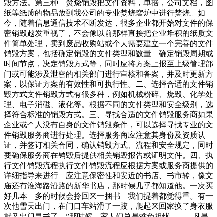
毁方法。第三种：焚烧销毁把文件资料，单据，公司文档，图
纸等纸质的物品放到我公司的专业焚烧窝炉中进行焚烧。如
今，随着信息通信技术不断发达，很多企业都开始对文件的保
密销毁越发重视了，不会像以前那样直接把企业堆积的纸质文
件简单处理，卖到废品收购站或个人需要建立一个完善的文件
销毁方案，包括确定销毁的文件类型和数量，确定销毁周期或
时间节点，决定销毁方式等，同时应将方案上报至上级管理部
门或可能涉及泄密的相关部门进行审核和备案，并及时更新方
案，以保证方案的有效性和可执行性。二、选择合适的文件销
毁方式文件销毁方式有很多种，例如机械粉碎、烧毁、化学处
理、电子消磁、液化等。根据不同的文件类型和安全级别，选
择符合标准的销毁方式。三、寻找合适的文件销毁服务商如果
企业或个人没有自身的文件销毁条件，可以选择寻找专业的文
件销毁服务商进行处理。选择服务商应注意其身份及资质认
证，并签订相关合同，确认销毁方式、流程和安全规定，同时
要确保服务商在销毁后提供相关销毁报告或证明文件。四、执
行文件销毁流程执行文件销毁流程应根据方案或服务商提供的
详细指导来进行，应注意保密性和安近的书店、书市转，像文
庙还有淮海路沿路的新华书店，那时候几乎都知道他。一次买
好几本，多的时候会拎回来一捆书，我们提着都觉得重。有一
次他雪天出门，在门口车站滑了一跤，爬起来回家换了身衣服
就又出门寻书了。”那时候，家人们总是难免担忧。 凡是