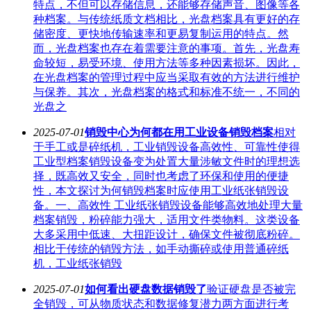
特点，不但可以存储信息，还能够存储声音、图像等各
种档案。与传统纸质文档相比，光盘档案具有更好的存
储密度、更快地传输速率和更易复制运用的特点。然
而，光盘档案也存在着需要注意的事项。首先，光盘寿
命较短，易受环境、使用方法等多种因素损坏。因此，
在光盘档案的管理过程中应当采取有效的方法进行维护
与保养。其次，光盘档案的格式和标准不统一，不同的
光盘之
2025-07-01
销毁中心为何都在用工业设备销毁档案
相对
于手工或是碎纸机，工业销毁设备高效性、可靠性使得
工业型档案销毁设备变为处置大量涉敏文件时的理想选
择，既高效又安全，同时也考虑了环保和使用的便捷
性，本文探讨为何销毁档案时应使用工业纸张销毁设
备。一、高效性 工业纸张销毁设备能够高效地处理大量
档案销毁，粉碎能力强大，适用文件类物料。这类设备
大多采用中低速、大扭距设计，确保文件被彻底粉碎。
相比于传统的销毁方法，如手动撕碎或使用普通碎纸
机，工业纸张销毁
2025-07-01
如何看出硬盘数据销毁了
验证硬盘是否被完
全销毁，可从物质状态和数据修复潜力两方面进行考