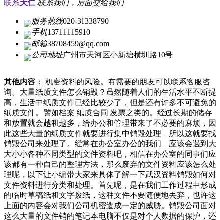
联系
天仁
联系我们，后面交给我们
服务热线
020-31338790
手机
13711115910
邮箱
38708459@qq.com
公司地址
广州市天河区小新塘横圳路10号
其他内容
： 机密资料的风险。有需要的朋友可以联系客服咨
询。大量纸质文件怎么销毁？虽然随着人们的生活水平不断提
高，生活中纸质文件已经比较少了，但是还有许多不可避免的
纸质文件。譬如档案 纸质合同 发票之类的。经过长期的储存
和放置就会越积越多，给办公和管理带来了不必要的麻烦，因
此这些大量的纸质文件就要进行集中销毁处理，所以这就要找
销毁公司来处理了。经常在办公室办公的我们，应该会遇到大
大小小各种不同类型的文件资料吧，相信在办公室的同事们应
该都有一种自己的整理方法，那么废弃的文件资料应该怎么处
理呢，以下让小编带大家来具体了解一下武汉资料销毁如何对
文件资料进行分类和处理。首先呢，是在我们工作过程中形成
的临时草稿纸和文字废纸，这种文件不要随便地丢弃，也许这
上面的内容会对我们公司机密造成一定的威胁。销毁公司面对
这么大量的文件销的笔记本电脑不仅是对个人数据的保护，还