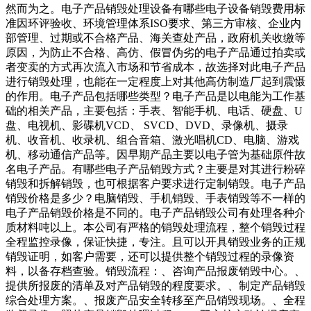
然而为之。电子产品销毁处理设备有哪些电子设备销毁费用标
准因环评验收、环境管理体系ISO要求、第三方审核、企业内
部管理、过期或不合格产品、海关查处产品，政府机关收缴等
原因，为防止不合格、高仿、假冒伪劣的电子产品通过拍卖或
者变卖的方式再次流入市场和节省成本，故选择对此电子产品
进行销毁处理，也能在一定程度上对其他高仿制造厂起到震慑
的作用。电子产品包括哪些类型？电子产品是以电能为工作基
础的相关产品，主要包括：手表、智能手机、电话、硬盘、U
盘、电视机、影碟机VCD、 SVCD、DVD、录像机、摄录
机、收音机、收录机、组合音箱、激光唱机CD、电脑、游戏
机、移动通信产品等。因早期产品主要以电子管为基础原件故
名电子产品。有哪些电子产品销毁方式？主要是对其进行粉碎
销毁和拆解销毁，也可根据客户要求进行定制销毁。电子产品
销毁价格是多少？电脑销毁、手机销毁、手表销毁等不一样的
电子产品销毁价格是不同的。电子产品销毁公司有处理各种介
质材料吨以上。本公司有严格的销毁处理流程，整个销毁过程
全程监控录像，保证快捷，专注。且可以开具销毁业务的正规
销毁证明，如客户需要，还可以提供整个销毁过程的录像资
料，以备存档查验。销毁流程：、咨询产品报废销毁中心。、
提供所报废的清单及对产品销毁的程度要求。、制定产品销毁
综合处理方案。、报废产品安全转移至产品销毁现场。、全程