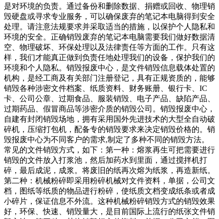
是对环境的负责。通过备份和删除数据、捐赠或回收、物理销
毁硬盘或寻求专业服务，可以确保废弃的笔记本电脑得到安全
处理。请注意法规要求并采取适当的措施，以保护个人隐私和
环境的安全。正确销毁废弃的笔记本电脑需要我们做好数据清
空、物理破坏、环保处理以及法律责任等方面的工作。只有这
样，我们才能真正做到负责任地处理我们的设备，保护我们的
环境和个人隐私。销毁报废中心，是文件销毁信息载体处置的
机构，是经工商及有关部门注册登记，具有正规资质的，能够
销毁各种涉密文件档案、纸质资料、财务账册、银行卡、IC
卡、公司公章、过期食品、服装销毁、电子产品、缺陷产品、
过期药品、假冒商品等涉密介质的销毁公司。销毁报废中心，
自建有封闭销毁场地，拥有采用国外先进技术的大型全自动破
碎机，压缩打包机，配备专的销毁要求来决定销毁价格的。销
毁报废中心为不同客户的需求,制定了多种不同的销毁方法。
常见的文件销毁方式，如下：第一种：熔浆再生可把需要进行
销毁的文件放入打浆池，然后加药水到里面，通过搅拌机打
碎，最后成泥，成浆。将废旧的纸再次熔为纸浆，再造新纸。
第二种：机械粉碎即采用粉碎机械对文件资料，单据，公司文
档，图纸等纸质的物品进行粉碎，使纸质文档变成纸条或者成
小碎片，保证信息不外流。这种机械粉碎销毁方式的销毁效果
好，环保、快速、销毁量大，是目前国际上流行的纸张文件销