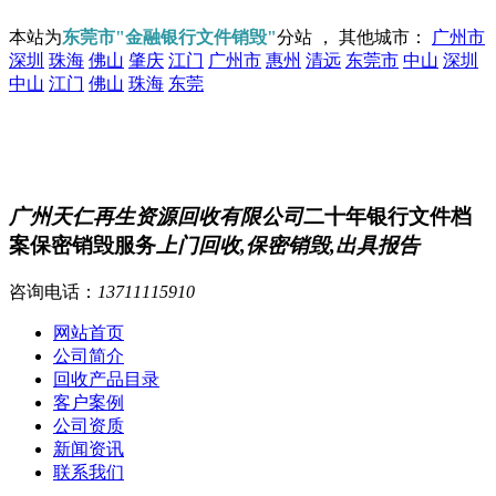
本站为
东莞市"金融银行文件销毁"
分站 ， 其他城市：
广州市
深圳
珠海
佛山
肇庆
江门
广州市
惠州
清远
东莞市
中山
深圳
中山
江门
佛山
珠海
东莞
广州天仁再生资源回收有限公司
二十年银行文件档
案保密销毁服务
上门回收,保密销毁,出具报告
咨询电话：
13711115910
网站首页
公司简介
回收产品目录
客户案例
公司资质
新闻资讯
联系我们